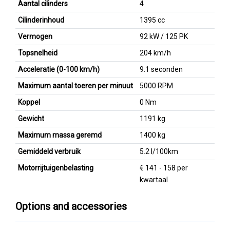
Aantal cilinders
4
Cilinderinhoud
1395 cc
Vermogen
92 kW / 125 PK
Topsnelheid
204 km/h
Acceleratie (0-100 km/h)
9.1 seconden
Maximum aantal toeren per minuut
5000 RPM
Koppel
0 Nm
Gewicht
1191 kg
Maximum massa geremd
1400 kg
Gemiddeld verbruik
5.2 l/100km
Motorrijtuigenbelasting
€ 141 - 158 per
kwartaal
Options and accessories