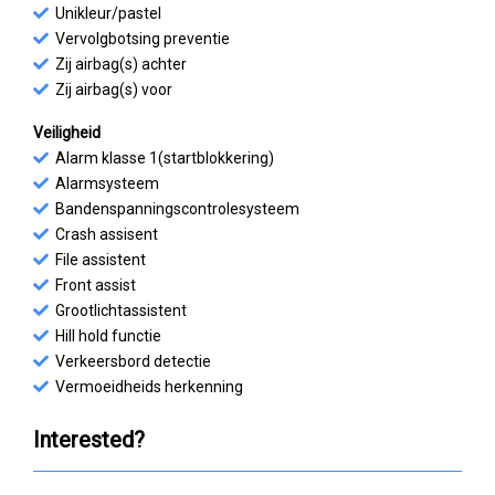
Unikleur/pastel
Vervolgbotsing preventie
Zij airbag(s) achter
Zij airbag(s) voor
Veiligheid
Alarm klasse 1(startblokkering)
Alarmsysteem
Bandenspanningscontrolesysteem
Crash assisent
File assistent
Front assist
Grootlichtassistent
Hill hold functie
Verkeersbord detectie
Vermoeidheids herkenning
Interested?