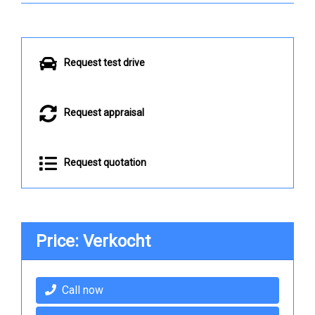
Request test drive
Request appraisal
Request quotation
Price: Verkocht
Call now