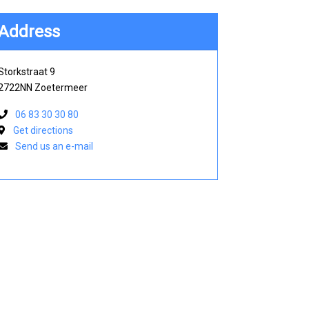
Address
Storkstraat 9
2722NN Zoetermeer
06 83 30 30 80
Get directions
Send us an e-mail