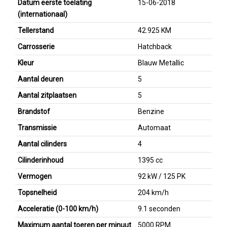
Datum eerste toelating
15-06-2018
(internationaal)
Tellerstand
42.925 KM
Carrosserie
Hatchback
Kleur
Blauw Metallic
Aantal deuren
5
Aantal zitplaatsen
5
Brandstof
Benzine
Transmissie
Automaat
Aantal cilinders
4
Cilinderinhoud
1395 cc
Vermogen
92 kW / 125 PK
Topsnelheid
204 km/h
Acceleratie (0-100 km/h)
9.1 seconden
Maximum aantal toeren per minuut
5000 RPM