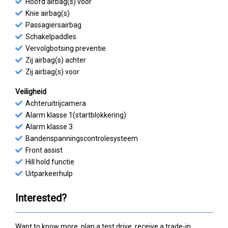
Hoofd airbag(s) voor
Knie airbag(s)
Passagiersairbag
Schakelpaddles
Vervolgbotsing preventie
Zij airbag(s) achter
Zij airbag(s) voor
Veiligheid
Achteruitrijcamera
Alarm klasse 1(startblokkering)
Alarm klasse 3
Bandenspanningscontrolesysteem
Front assist
Hill hold functie
Uitparkeerhulp
Interested?
Want to know more, plan a test drive, receive a trade-in