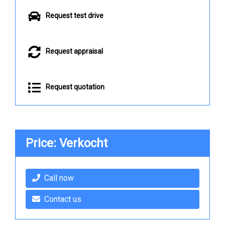
Request test drive
Request appraisal
Request quotation
Price: Verkocht
Call now
Contact us