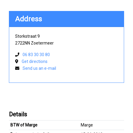
Address
Storkstraat 9
2722NN Zoetermeer
06 83 30 30 80
Get directions
Send us an e-mail
Details
BTW of Marge
Marge