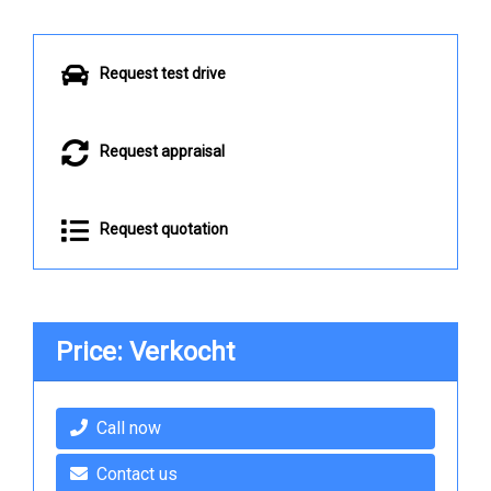
Request test drive
Request appraisal
Request quotation
Price: Verkocht
Call now
Contact us