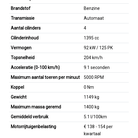
Brandstof
Benzine
Transmissie
Automaat
Aantal cilinders
4
Cilinderinhoud
1395 cc
Vermogen
92 kW / 125 PK
Topsnelheid
204 km/h
Acceleratie (0-100 km/h)
9.1 seconden
Maximum aantal toeren per minuut
5000 RPM
Koppel
0 Nm
Gewicht
1149 kg
Maximum massa geremd
1400 kg
Gemiddeld verbruik
5.1 l/100km
Motorrijtuigenbelasting
€ 138 - 154 per
kwartaal