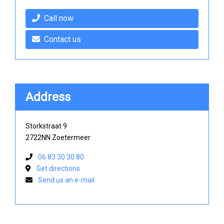
Call now
Contact us
Address
Storkstraat 9
2722NN Zoetermeer
06 83 30 30 80
Get directions
Send us an e-mail