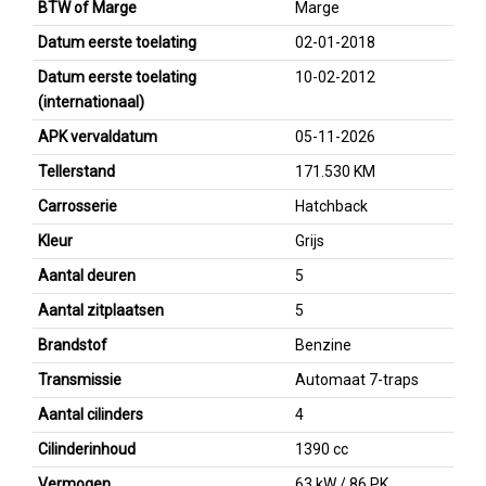
BTW of Marge
Marge
Datum eerste toelating
02-01-2018
Datum eerste toelating
10-02-2012
(internationaal)
APK vervaldatum
05-11-2026
Tellerstand
171.530 KM
Carrosserie
Hatchback
Kleur
Grijs
Aantal deuren
5
Aantal zitplaatsen
5
Brandstof
Benzine
Transmissie
Automaat 7-traps
Aantal cilinders
4
Cilinderinhoud
1390 cc
Vermogen
63 kW / 86 PK