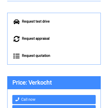
Request test drive
Request appraisal
Request quotation
Price: Verkocht
Call now