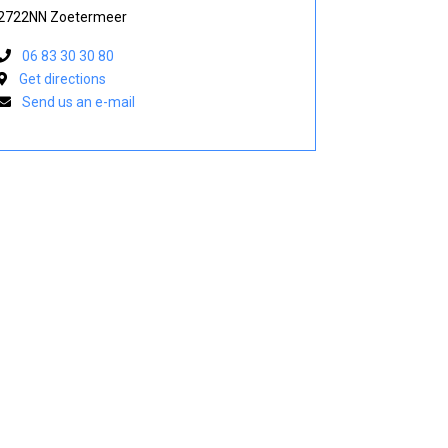
2722NN Zoetermeer
06 83 30 30 80
Get directions
Send us an e-mail