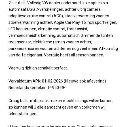
2 sleutels. Volledig VW dealer onderhoud, luxe opties o.a
automaat DSG 7-versnellingen, achter uit rij camera,
adaptieve cruise control (ACC), stoelverwarming voor en
stoelverwarming achter!, Apple Car Play, 16 inch sportvelgen,
LED koplampen, climatic control, front assist,
vermoeidsheidherkenning, automatisch dimmende lichten,
regensensor, elektrische ramen voor en achter,
parkeersensoren voor en achter en nog veel meer. Afkomstig
van de 1e eigenaar. Voertuig heeft all season banden.
Voertuig rijdt en schakelt perfect.
Vervaldatum APK: 01-02-2026 (Nieuwe apk aflevering)
Nederlands kenteken: P-950-RF
Graag bellen/afspraak maken mocht u langs willen komen,
zo kunnen wij U alle aandacht geven en voorkomen wij
teleurstellingen.
U kunt uw huidige auto bij ons inruilen. Graag ontvangen wij