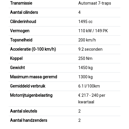
Transmissie
Automaat 7-traps
Aantal cilinders
4
Cilinderinhoud
1495 cc
Vermogen
110 kW / 149 PK
Topsnelheid
200 km/h
Acceleratie (0-100 km/h)
9.2 seconden
Koppel
250 Nm
Gewicht
1450 kg
Maximum massa geremd
1300 kg
Gemiddeld verbruik
6.1 l/100km
Motorrijtuigenbelasting
€ 217 - 240 per
kwartaal
Aantal sleutels
2
Aantal handzenders
2