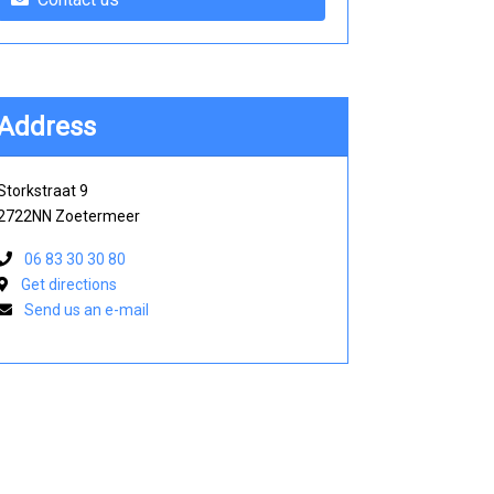
Address
Storkstraat 9
2722NN Zoetermeer
06 83 30 30 80
Get directions
Send us an e-mail