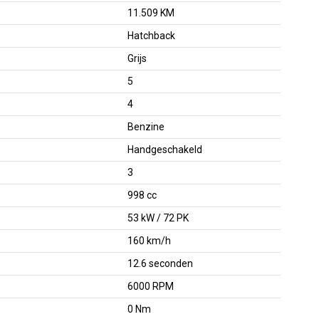
11.509 KM
Hatchback
Grijs
5
4
Benzine
Handgeschakeld
3
998 cc
53 kW / 72 PK
160 km/h
12.6 seconden
6000 RPM
0 Nm