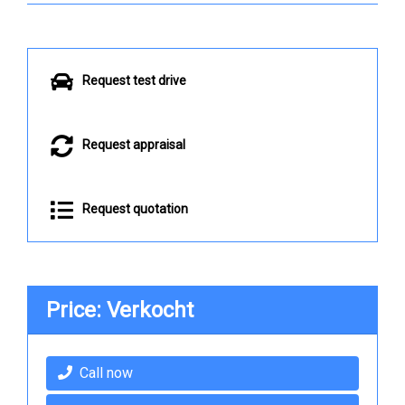
Request test drive
Request appraisal
Request quotation
Price: Verkocht
Call now