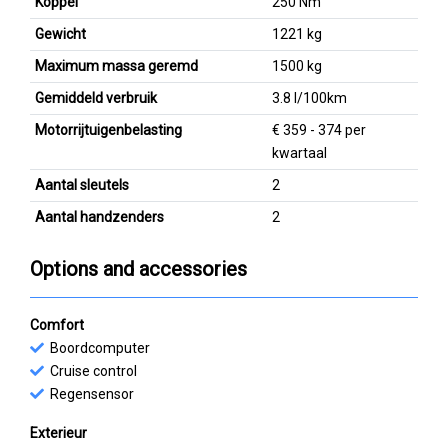
Koppel
250 Nm
Gewicht
1221 kg
Maximum massa geremd
1500 kg
Gemiddeld verbruik
3.8 l/100km
Motorrijtuigenbelasting
€ 359 - 374 per
kwartaal
Aantal sleutels
2
Aantal handzenders
2
Options and accessories
Comfort
Boordcomputer
Cruise control
Regensensor
Exterieur