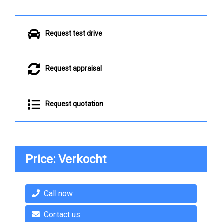
Request test drive
Request appraisal
Request quotation
Price: Verkocht
Call now
Contact us