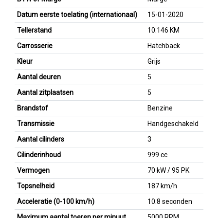
Datum eerste toelating (internationaal)
15-01-2020
Tellerstand
10.146 KM
Carrosserie
Hatchback
Kleur
Grijs
Aantal deuren
5
Aantal zitplaatsen
5
Brandstof
Benzine
Transmissie
Handgeschakeld
Aantal cilinders
3
Cilinderinhoud
999 cc
Vermogen
70 kW / 95 PK
Topsnelheid
187 km/h
Acceleratie (0-100 km/h)
10.8 seconden
Maximum aantal toeren per minuut
5000 RPM