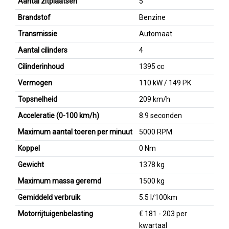
Aantal zitplaatsen
5
Brandstof
Benzine
Transmissie
Automaat
Aantal cilinders
4
Cilinderinhoud
1395 cc
Vermogen
110 kW / 149 PK
Topsnelheid
209 km/h
Acceleratie (0-100 km/h)
8.9 seconden
Maximum aantal toeren per minuut
5000 RPM
Koppel
0 Nm
Gewicht
1378 kg
Maximum massa geremd
1500 kg
Gemiddeld verbruik
5.5 l/100km
Motorrijtuigenbelasting
€ 181 - 203 per
kwartaal