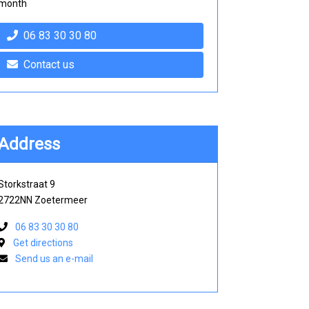
month
06 83 30 30 80
Contact us
Address
Storkstraat 9
2722NN Zoetermeer
06 83 30 30 80
Get directions
Send us an e-mail