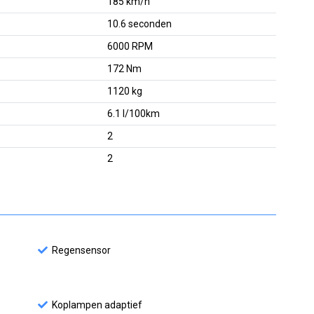
185 km/h
10.6 seconden
6000 RPM
172 Nm
1120 kg
6.1 l/100km
2
2
Regensensor
Koplampen adaptief