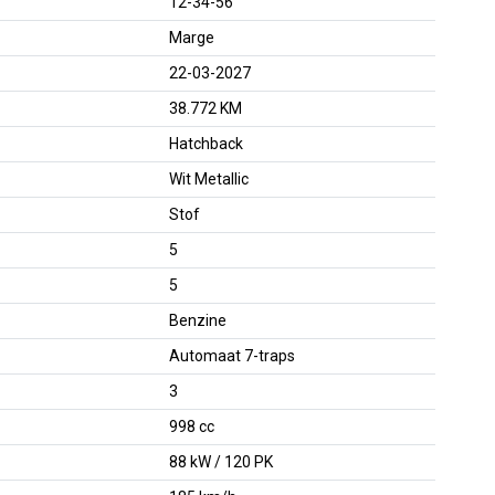
12-34-56
Marge
22-03-2027
38.772 KM
Hatchback
Wit Metallic
Stof
5
5
Benzine
Automaat 7-traps
3
998 cc
88 kW / 120 PK