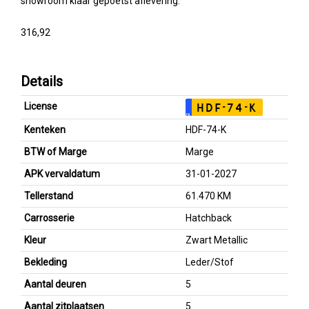
showroom klaar gepoetst aflevering.
316,92
Details
License
HDF-74-K
NL
Kenteken
HDF-74-K
BTW of Marge
Marge
APK vervaldatum
31-01-2027
Tellerstand
61.470 KM
Carrosserie
Hatchback
Kleur
Zwart Metallic
Bekleding
Leder/Stof
Aantal deuren
5
Aantal zitplaatsen
5