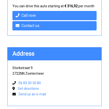
You can drive this auto starting at
€ 316,92
per month
Call now
Contact us
Address
Storkstraat 9
2722NN Zoetermeer
06 83 30 30 80
Get directions
Send us an e-mail