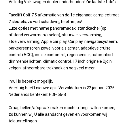
Volledig Volkswagen dealer onderhouden! Zie laatste foto's.
Facelift Golf 7.5 afkomstig van de 1e eigenaar, compleet met
2 sleutels, zo wat schadevrij, heel netjes!
Luxe opties met name panoramadak, standkachel (op
afstand verwarmen/koelen), stuurwiel verwarming,
stoelverwarming, Apple car play, Car play, navigatiesysteem,
parkeersensoren zowel voor als achter, adaptieve cruise
control (ACC), cruise contontrol, regensensor, automatisch
dimmende lichten, climatic control, 17 inch originele Djoin
velgen, afneembare trekhaak en nog veel meer.
Inruil is beperkt mogelijk.
Voertuig heeft nieuwe apk. Vervaldatum is 22 januari 2026.
Nederlands kenteken: HDF-56-B
Graag bellen/afspraak maken mocht u langs willen komen,
zo kunnen wij U alle aandacht geven en voorkomen wij
teleurstellingen.