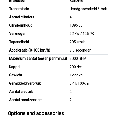
Brandstof
Benzine
Transmissie
Handgeschakeld 6-bak
Aantal cilinders
4
Cilinderinhoud
1395 cc
Vermogen
92 kW / 125 PK
Topsnelheid
205 km/h
Acceleratie (0-100 km/h)
9.5 seconden
Maximum aantal toeren per minuut
5000 RPM
Koppel
200 Nm
Gewicht
1222 kg
Gemiddeld verbruik
5.4 l/100km
Aantal sleutels
2
Aantal handzenders
2
Options and accessories