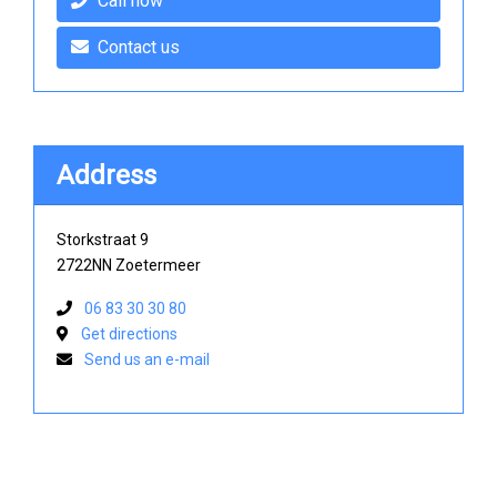
Call now
Contact us
Address
Storkstraat 9
2722NN Zoetermeer
06 83 30 30 80
Get directions
Send us an e-mail