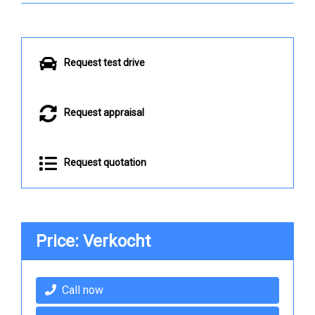
Request test drive
Request appraisal
Request quotation
Price: Verkocht
Call now