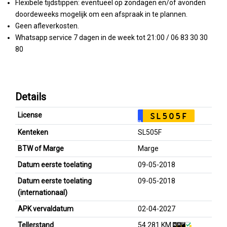
Flexibele tijdstippen: eventueel op zondagen en/of avonden
doordeweeks mogelijk om een afspraak in te plannen.
Geen afleverkosten.
Whatsapp service 7 dagen in de week tot 21:00 / 06 83 30 30
80
Details
License
SL505F
NL
Kenteken
SL505F
BTW of Marge
Marge
Datum eerste toelating
09-05-2018
Datum eerste toelating
09-05-2018
(internationaal)
APK vervaldatum
02-04-2027
Tellerstand
54.281 KM