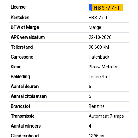
License
HBS-77-T
NL
Kenteken
HBS-77-T
BTW of Marge
Marge
APK vervaldatum
22-10-2026
Tellerstand
98.608 KM
Carrosserie
Hatchback
Kleur
Blauw Metallic
Bekleding
Leder/Stof
Aantal deuren
5
Aantal zitplaatsen
5
Brandstof
Benzine
Transmissie
Automaat 7-traps
Aantal cilinders
4
Cilinderinhoud
1395 cc