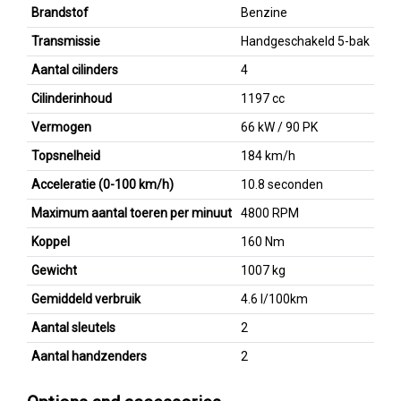
Brandstof
Benzine
Transmissie
Handgeschakeld 5-bak
Aantal cilinders
4
Cilinderinhoud
1197 cc
Vermogen
66 kW / 90 PK
Topsnelheid
184 km/h
Acceleratie (0-100 km/h)
10.8 seconden
Maximum aantal toeren per minuut
4800 RPM
Koppel
160 Nm
Gewicht
1007 kg
Gemiddeld verbruik
4.6 l/100km
Aantal sleutels
2
Aantal handzenders
2