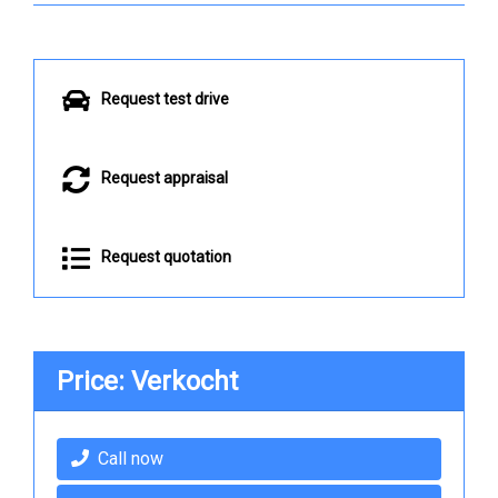
Request test drive
Request appraisal
Request quotation
Price: Verkocht
Call now