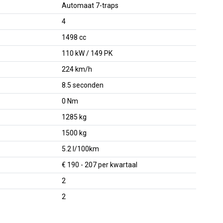
Automaat 7-traps
4
1498 cc
110 kW / 149 PK
224 km/h
8.5 seconden
0 Nm
1285 kg
1500 kg
5.2 l/100km
€ 190 - 207 per kwartaal
2
2