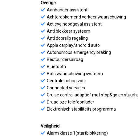
Overige
Aanhanger assistent
Achteropkomend verkeer waarschuwing
Actieve noodgeval assistent
Anti blokkeer systeem
Anti doorslip regeling
Apple carplay/android auto
Autonomous emergency braking
Bestuurdersairbag
Bluetooth
Bots waarschuwing systeem
Centrale airbag voor
Connected services
Cruise control adaptief met stop&go en stuurh
Draadloze telefoonlader
Elektronisch stabiliteits programma
Veiligheid
Alarm klasse 1(startblokkering)