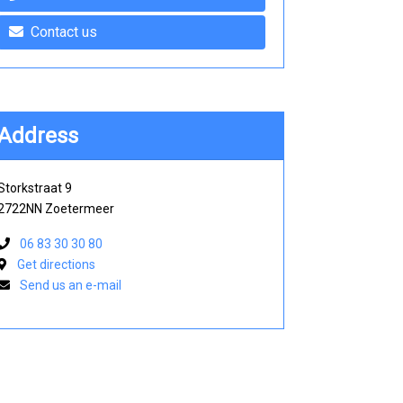
Contact us
Address
Storkstraat 9
2722NN Zoetermeer
06 83 30 30 80
Get directions
Send us an e-mail