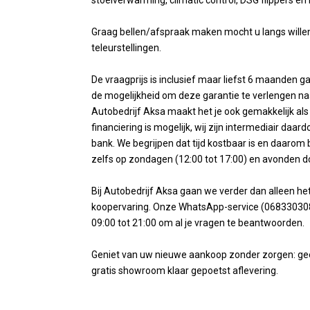
stoelverwarming, climatic control, DSG flippers en
Graag bellen/afspraak maken mocht u langs wille
teleurstellingen.
De vraagprijs is inclusief maar liefst 6 maanden 
de mogelijkheid om deze garantie te verlengen na
Autobedrijf Aksa maakt het je ook gemakkelijk als 
financiering is mogelijk, wij zijn intermediair daa
bank. We begrijpen dat tijd kostbaar is en daarom
zelfs op zondagen (12:00 tot 17:00) en avonden d
Bij Autobedrijf Aksa gaan we verder dan alleen h
koopervaring. Onze WhatsApp-service (068330308
09:00 tot 21:00 om al je vragen te beantwoorden.
Geniet van uw nieuwe aankoop zonder zorgen: geen 
gratis showroom klaar gepoetst aflevering.