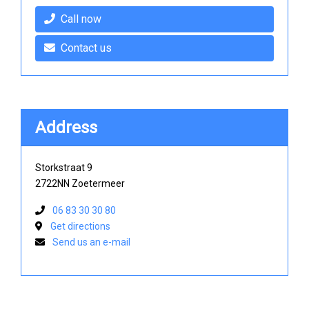
Call now
Contact us
Address
Storkstraat 9
2722NN Zoetermeer
06 83 30 30 80
Get directions
Send us an e-mail