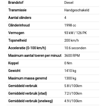
Brandstof
Diesel
Transmissie
Handgeschakeld
Aantal cilinders
4
Cilinderinhoud
1998 cc
Vermogen
93 kW / 126 PK
Topsnelheid
200 km/h
Acceleratie (0-100 km/h)
10.6 seconden
Maximum aantal toeren per minuut
3600 RPM
Koppel
0 Nm
Gewicht
1410 kg
Maximum massa geremd
1300 kg
Gemiddeld verbruik
5.8 l/100km
Gemiddeld verbruik (stad)
7.2 l/100km
Gemiddeld verbruik (snelweg)
4.9 l/100km