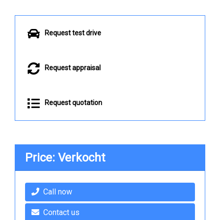
Request test drive
Request appraisal
Request quotation
Price: Verkocht
Call now
Contact us