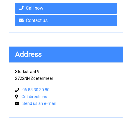
Call now
Contact us
Address
Storkstraat 9
2722NN Zoetermeer
06 83 30 30 80
Get directions
Send us an e-mail