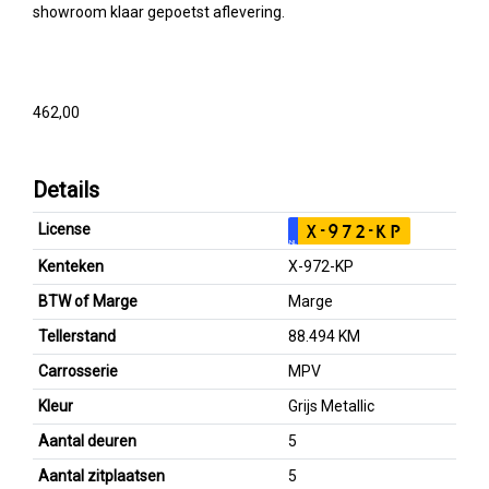
showroom klaar gepoetst aflevering.
462,00
Details
License
X-972-KP
NL
Kenteken
X-972-KP
BTW of Marge
Marge
Tellerstand
88.494 KM
Carrosserie
MPV
Kleur
Grijs Metallic
Aantal deuren
5
Aantal zitplaatsen
5