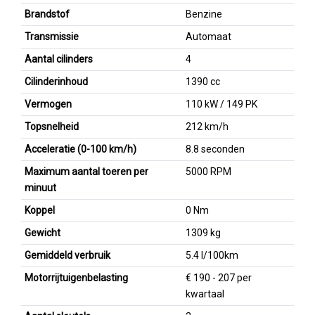
Brandstof
Benzine
Transmissie
Automaat
Aantal cilinders
4
Cilinderinhoud
1390 cc
Vermogen
110 kW / 149 PK
Topsnelheid
212 km/h
Acceleratie (0-100 km/h)
8.8 seconden
Maximum aantal toeren per
5000 RPM
minuut
Koppel
0 Nm
Gewicht
1309 kg
Gemiddeld verbruik
5.4 l/100km
Motorrijtuigenbelasting
€ 190 - 207 per
kwartaal