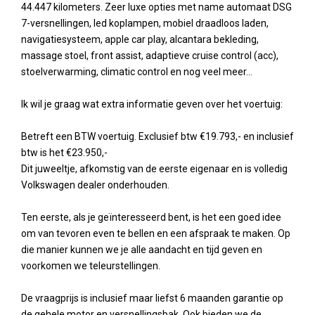
44.447 kilometers. Zeer luxe opties met name automaat DSG
7-versnellingen, led koplampen, mobiel draadloos laden,
navigatiesysteem, apple car play, alcantara bekleding,
massage stoel, front assist, adaptieve cruise control (acc),
stoelverwarming, climatic control en nog veel meer...
Ik wil je graag wat extra informatie geven over het voertuig:
Betreft een BTW voertuig. Exclusief btw €19.793,- en inclusief
btw is het €23.950,-
Dit juweeltje, afkomstig van de eerste eigenaar en is volledig
Volkswagen dealer onderhouden.
Ten eerste, als je geïnteresseerd bent, is het een goed idee
om van tevoren even te bellen en een afspraak te maken. Op
die manier kunnen we je alle aandacht en tijd geven en
voorkomen we teleurstellingen.
De vraagprijs is inclusief maar liefst 6 maanden garantie op
de gehele motor en versnellingsbak. Ook bieden we de