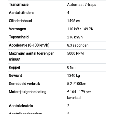
Transmissie
Automaat 7-traps
Aantal cilinders
4
Cilinderinhoud
1498 cc
Vermogen
110 kW / 149 PK
Topsnelheid
216 km/h
Acceleratie (0-100 km/h)
8.3 seconden
Maximum aantal toeren per
5000 RPM
minuut
Koppel
0 Nm
Gewicht
1340 kg
Gemiddeld verbruik
5.2 l/100km
Motorrijtuigenbelasting
€ 164 - 179 per
kwartaal
Aantal sleutels
2