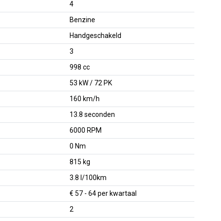
4
Benzine
Handgeschakeld
3
998 cc
53 kW / 72 PK
160 km/h
13.8 seconden
6000 RPM
0 Nm
815 kg
3.8 l/100km
€ 57 - 64 per kwartaal
2