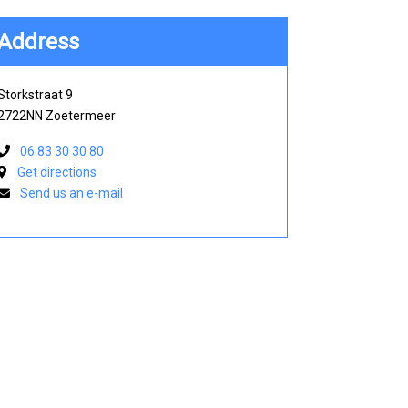
Address
Storkstraat 9
2722NN Zoetermeer
06 83 30 30 80
Get directions
Send us an e-mail