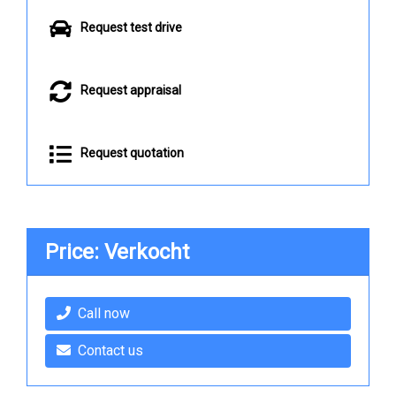
Request test drive
Request appraisal
Request quotation
Price: Verkocht
Call now
Contact us