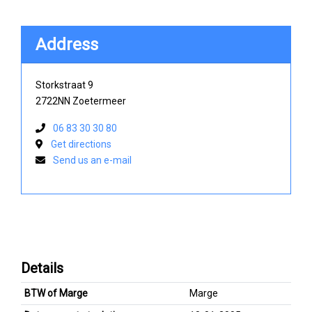
Address
Storkstraat 9
2722NN Zoetermeer
06 83 30 30 80
Get directions
Send us an e-mail
Details
BTW of Marge
Marge