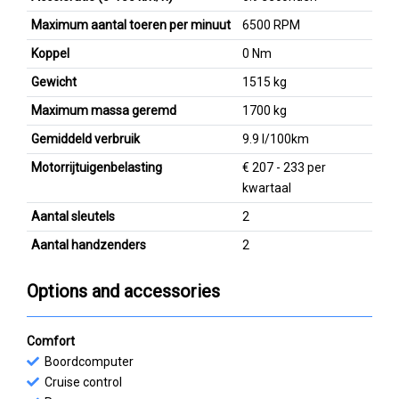
Maximum aantal toeren per minuut
6500 RPM
Koppel
0 Nm
Gewicht
1515 kg
Maximum massa geremd
1700 kg
Gemiddeld verbruik
9.9 l/100km
Motorrijtuigenbelasting
€ 207 - 233 per
kwartaal
Aantal sleutels
2
Aantal handzenders
2
Options and accessories
Comfort
Boordcomputer
Cruise control