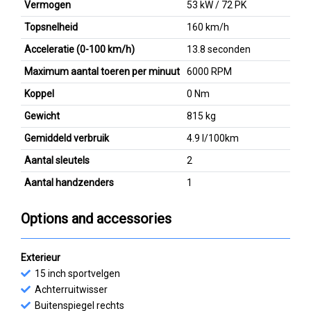
Vermogen
53 kW / 72 PK
Topsnelheid
160 km/h
Acceleratie (0-100 km/h)
13.8 seconden
Maximum aantal toeren per minuut
6000 RPM
Koppel
0 Nm
Gewicht
815 kg
Gemiddeld verbruik
4.9 l/100km
Aantal sleutels
2
Aantal handzenders
1
Options and accessories
Exterieur
15 inch sportvelgen
Achterruitwisser
Buitenspiegel rechts