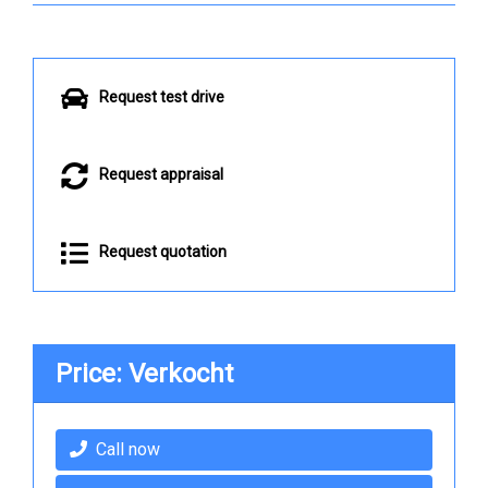
Request test drive
Request appraisal
Request quotation
Price: Verkocht
Call now