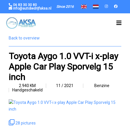
06 83 30 30 80
Since 2016
info@autobedrijfaksa.nl
Back to overview
Toyota Aygo 1.0 VVT-i x-play
Apple Car Play Sporvelg 15
inch
2.940 KM
11 / 2021
Benzine
Handgeschakeld
28 pictures