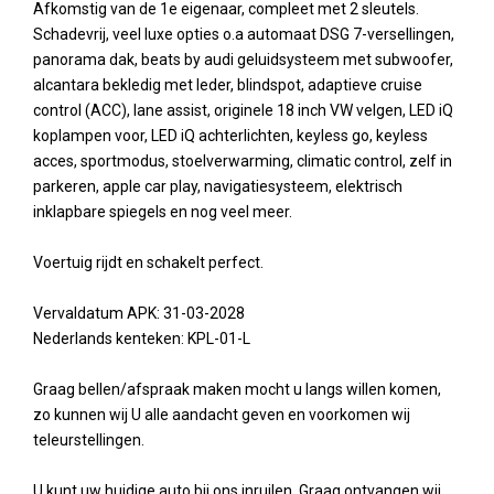
Afkomstig van de 1e eigenaar, compleet met 2 sleutels.
Schadevrij, veel luxe opties o.a automaat DSG 7-versellingen,
panorama dak, beats by audi geluidsysteem met subwoofer,
alcantara bekledig met leder, blindspot, adaptieve cruise
control (ACC), lane assist, originele 18 inch VW velgen, LED iQ
koplampen voor, LED iQ achterlichten, keyless go, keyless
acces, sportmodus, stoelverwarming, climatic control, zelf in
parkeren, apple car play, navigatiesysteem, elektrisch
inklapbare spiegels en nog veel meer.
Voertuig rijdt en schakelt perfect.
Vervaldatum APK: 31-03-2028
Nederlands kenteken: KPL-01-L
Graag bellen/afspraak maken mocht u langs willen komen,
zo kunnen wij U alle aandacht geven en voorkomen wij
teleurstellingen.
U kunt uw huidige auto bij ons inruilen. Graag ontvangen wij