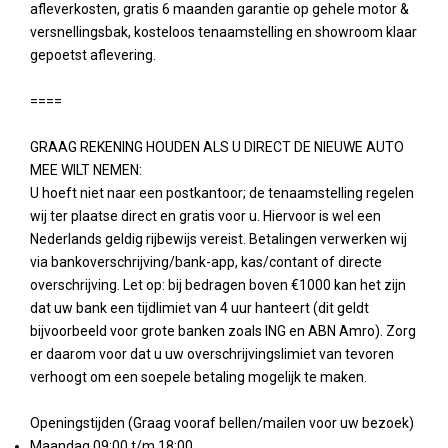
afleverkosten, gratis 6 maanden garantie op gehele motor &
versnellingsbak, kosteloos tenaamstelling en showroom klaar
gepoetst aflevering.
====
GRAAG REKENING HOUDEN ALS U DIRECT DE NIEUWE AUTO
MEE WILT NEMEN:
U hoeft niet naar een postkantoor; de tenaamstelling regelen
wij ter plaatse direct en gratis voor u. Hiervoor is wel een
Nederlands geldig rijbewijs vereist. Betalingen verwerken wij
via bankoverschrijving/bank-app, kas/contant of directe
overschrijving. Let op: bij bedragen boven €1000 kan het zijn
dat uw bank een tijdlimiet van 4 uur hanteert (dit geldt
bijvoorbeeld voor grote banken zoals ING en ABN Amro). Zorg
er daarom voor dat u uw overschrijvingslimiet van tevoren
verhoogt om een soepele betaling mogelijk te maken.
Openingstijden (Graag vooraf bellen/mailen voor uw bezoek)
Maandag 09:00 t/m 18:00