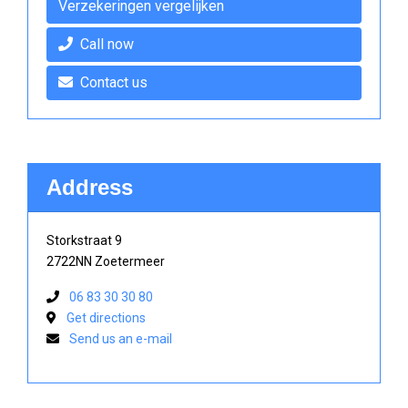
Verzekeringen vergelijken
Call now
Contact us
Address
Storkstraat 9
2722NN Zoetermeer
06 83 30 30 80
Get directions
Send us an e-mail