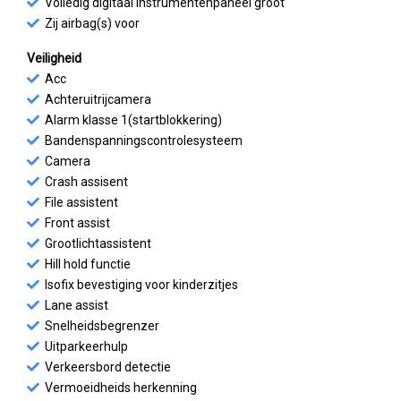
Volledig digitaal instrumentenpaneel groot
Zij airbag(s) voor
Veiligheid
Acc
Achteruitrijcamera
Alarm klasse 1(startblokkering)
Bandenspanningscontrolesysteem
Camera
Crash assisent
File assistent
Front assist
Grootlichtassistent
Hill hold functie
Isofix bevestiging voor kinderzitjes
Lane assist
Snelheidsbegrenzer
Uitparkeerhulp
Verkeersbord detectie
Vermoeidheids herkenning