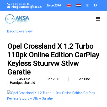
06 83 30 30 80
Since 2016
info@autobedrijfaksa.nl
Back to overview
Opel Crossland X 1.2 Turbo
110pk Online Edition CarPlay
Keyless Stuurvw Stlvw
Garatie
92.453 KM
12 / 2018
Benzine
Handgeschakeld