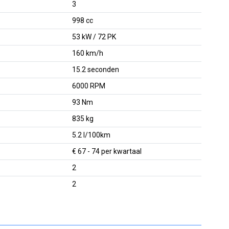
3
998 cc
53 kW / 72 PK
160 km/h
15.2 seconden
6000 RPM
93 Nm
835 kg
5.2 l/100km
€ 67 - 74 per kwartaal
2
2