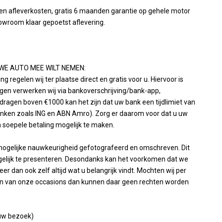
n afleverkosten, gratis 6 maanden garantie op gehele motor
owroom klaar gepoetst aflevering.
WE AUTO MEE WILT NEMEN:
 regelen wij ter plaatse direct en gratis voor u. Hiervoor is
ingen verwerken wij via bankoverschrijving/bank-app,
bedragen boven €1000 kan het zijn dat uw bank een tijdlimiet van
 banken zoals ING en ABN Amro). Zorg er daarom voor dat u uw
 soepele betaling mogelijk te maken.
 mogelijke nauwkeurigheid gefotografeerd en omschreven. Dit
ogelijk te presenteren. Desondanks kan het voorkomen dat we
r dan ook zelf altijd wat u belangrijk vindt. Mochten wij per
één van onze occasions dan kunnen daar geen rechten worden
 uw bezoek)