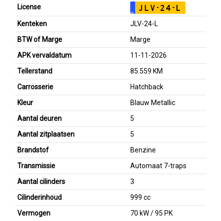
License
JLV-24-L
NL
Kenteken
JLV-24-L
BTW of Marge
Marge
APK vervaldatum
11-11-2026
Tellerstand
85.559 KM
Carrosserie
Hatchback
Kleur
Blauw Metallic
Aantal deuren
5
Aantal zitplaatsen
5
Brandstof
Benzine
Transmissie
Automaat 7-traps
Aantal cilinders
3
Cilinderinhoud
999 cc
Vermogen
70 kW / 95 PK