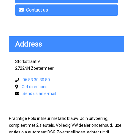
Contact us
Address
Storkstraat 9
2722NN Zoetermeer
06 83 30 30 80
Get directions
Send us an e-mail
Prachtige Polo in kleur metallic blauw. Join uitvoering,
compleet met 2 sleutels. Volledig VW dealer onderhoud, luxe
opties o.a automaat DSG 7-versnellingen, achter uit rij