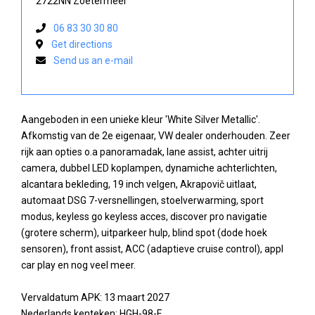
2722NN Zoetermeer
06 83 30 30 80
Get directions
Send us an e-mail
Aangeboden in een unieke kleur 'White Silver Metallic'.
Afkomstig van de 2e eigenaar, VW dealer onderhouden. Zeer
rijk aan opties o.a panoramadak, lane assist, achter uitrij
camera, dubbel LED koplampen, dynamiche achterlichten,
alcantara bekleding, 19 inch velgen, Akrapovič uitlaat,
automaat DSG 7-versnellingen, stoelverwarming, sport
modus, keyless go keyless acces, discover pro navigatie
(grotere scherm), uitparkeer hulp, blind spot (dode hoek
sensoren), front assist, ACC (adaptieve cruise control), appl
car play en nog veel meer.
Vervaldatum APK: 13 maart 2027
Nederlands kenteken: HGH-98-F