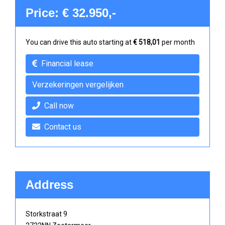
Price: € 32.950,-
You can drive this auto starting at
€ 518,01
per month
Financial lease
Verzekeringen vergelijken
Call now
Contact us
Address
Storkstraat 9