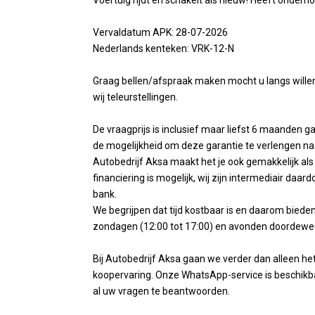
Voertuig rijdt en schakelt als nieuw! Heeft onderh
Vervaldatum APK: 28-07-2026
Nederlands kenteken: VRK-12-N
Graag bellen/afspraak maken mocht u langs wille
wij teleurstellingen.
De vraagprijs is inclusief maar liefst 6 maanden 
de mogelijkheid om deze garantie te verlengen na
Autobedrijf Aksa maakt het je ook gemakkelijk als 
financiering is mogelijk, wij zijn intermediair daa
bank.
We begrijpen dat tijd kostbaar is en daarom biede
zondagen (12:00 tot 17:00) en avonden doordeweek
Bij Autobedrijf Aksa gaan we verder dan alleen h
koopervaring. Onze WhatsApp-service is beschikb
al uw vragen te beantwoorden.