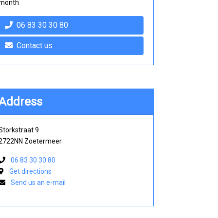
month
06 83 30 30 80
Contact us
Address
Storkstraat 9
2722NN Zoetermeer
06 83 30 30 80
Get directions
Send us an e-mail