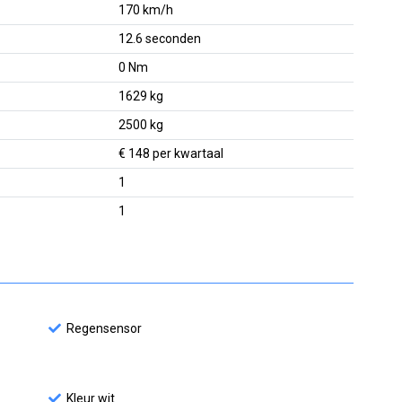
170 km/h
12.6 seconden
0 Nm
1629 kg
2500 kg
€ 148 per kwartaal
1
1
Regensensor
Kleur wit