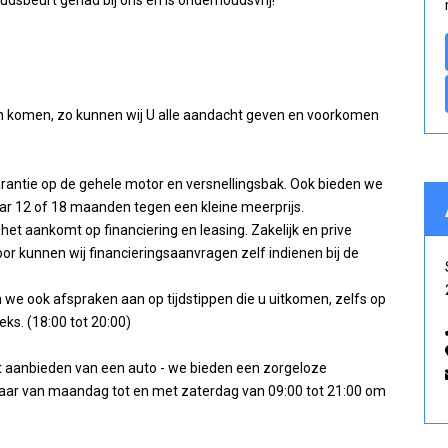
oudsbeurt gehad bij ons en is onderhoudsvrij!
n komen, zo kunnen wij U alle aandacht geven en voorkomen
garantie op de gehele motor en versnellingsbak. Ook bieden we
ar 12 of 18 maanden tegen een kleine meerprijs.
het aankomt op financiering en leasing. Zakelijk en prive
rdoor kunnen wij financieringsaanvragen zelf indienen bij de
n we ook afspraken aan op tijdstippen die u uitkomen, zelfs op
s. (18:00 tot 20:00)
et aanbieden van een auto - we bieden een zorgeloze
aar van maandag tot en met zaterdag van 09:00 tot 21:00 om