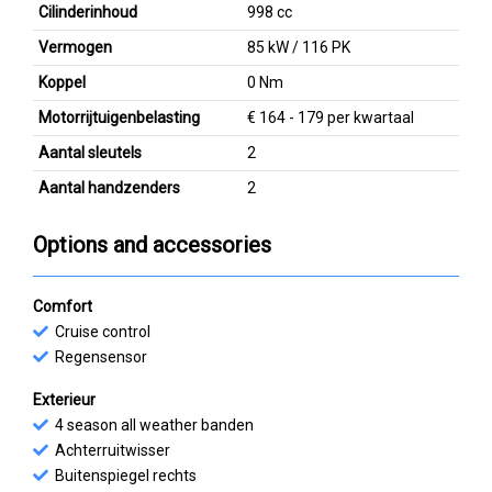
Cilinderinhoud
998 cc
Vermogen
85 kW / 116 PK
Koppel
0 Nm
Motorrijtuigenbelasting
€ 164 - 179 per kwartaal
Aantal sleutels
2
Aantal handzenders
2
Options and accessories
Comfort
Cruise control
Regensensor
Exterieur
4 season all weather banden
Achterruitwisser
Buitenspiegel rechts