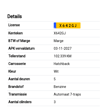
Details
License
X642GJ
NL
Kenteken
X642GJ
BTW of Marge
Marge
APK vervaldatum
03-11-2027
Tellerstand
102.339 KM
Carrosserie
Hatchback
Kleur
Wit
Aantal deuren
5
Brandstof
Benzine
Transmissie
Automaat 7-traps
Aantal cilinders
3